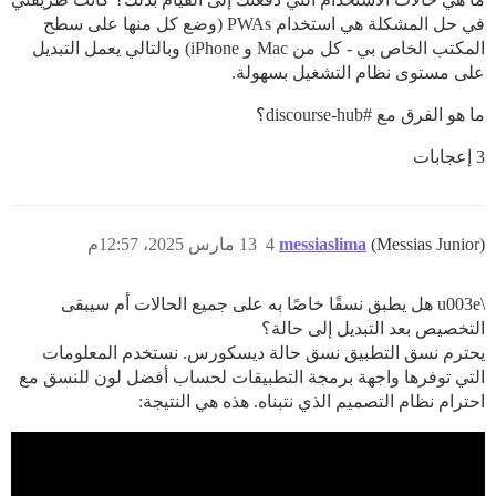
في حل المشكلة هي استخدام PWAs (وضع كل منها على سطح
المكتب الخاص بي - كل من Mac و iPhone) وبالتالي يعمل التبديل
على مستوى نظام التشغيل بسهولة.
ما هو الفرق مع
#discourse-hub؟
3 إعجابات
(Messias Junior)
messiaslima
4
13 مارس 2025، 12:57م
\u003e هل يطبق نسقًا خاصًا به على جميع الحالات أم سيبقى
التخصيص بعد التبديل إلى حالة؟
يحترم نسق التطبيق نسق حالة ديسكورس. نستخدم المعلومات
التي توفرها واجهة برمجة التطبيقات لحساب أفضل لون للنسق مع
احترام نظام التصميم الذي نتبناه. هذه هي النتيجة: