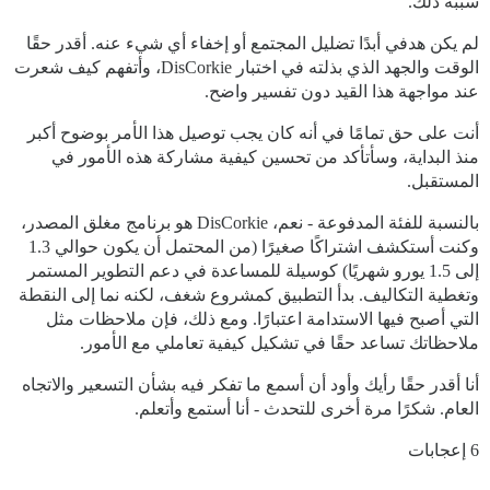
سببه ذلك.
لم يكن هدفي أبدًا تضليل المجتمع أو إخفاء أي شيء عنه. أقدر حقًا
الوقت والجهد الذي بذلته في اختبار DisCorkie، وأتفهم كيف شعرت
عند مواجهة هذا القيد دون تفسير واضح.
أنت على حق تمامًا في أنه كان يجب توصيل هذا الأمر بوضوح أكبر
منذ البداية، وسأتأكد من تحسين كيفية مشاركة هذه الأمور في
المستقبل.
بالنسبة للفئة المدفوعة - نعم، DisCorkie هو برنامج مغلق المصدر،
وكنت أستكشف اشتراكًا صغيرًا (من المحتمل أن يكون حوالي 1.3
إلى 1.5 يورو شهريًا) كوسيلة للمساعدة في دعم التطوير المستمر
وتغطية التكاليف. بدأ التطبيق كمشروع شغف، لكنه نما إلى النقطة
التي أصبح فيها الاستدامة اعتبارًا. ومع ذلك، فإن ملاحظات مثل
ملاحظاتك تساعد حقًا في تشكيل كيفية تعاملي مع الأمور.
أنا أقدر حقًا رأيك وأود أن أسمع ما تفكر فيه بشأن التسعير والاتجاه
العام. شكرًا مرة أخرى للتحدث - أنا أستمع وأتعلم.
6 إعجابات