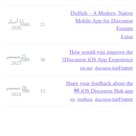
DisHub – A Modern, Native
Mobile App for Discourse
11 أبريل
1684
21
2026
Forums
Extras
How would you improve the
25 سبتمبر
Discourse iOS App Experience?
2689
38
2025
Feature
ios-app
,
discourse-hub
Share your feedback about the
28 ديسمبر
🆕 iOS Discourse Hub app
988
15
2024
Feature
ios
,
feedback
,
discourse-hub