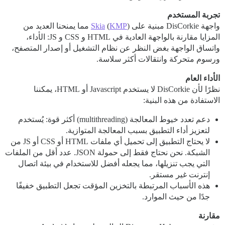
تجربة المستخدم
واجهة DisCorkie مبنية على
KMP
(
Skia
) مما يمنحنا العديد من
المزايا مقارنة بالواجهة العادية في HTML و CSS و JS: الأداء،
واتساق الواجهة بغض النظر عن نظام التشغيل أو إصدار المتصفح،
ورسوم متحركة وانتقالات أكثر سلاسة.
الأداء العام
نظرًا لأن DisCorkie لا يستخدم Javascript أو HTML، يمكننا
الاستفادة من هذه البنية:
دعم تعدد خيوط المعالجة (multithreading) أكثر قوة: يُستخدم
لتعزيز أداء التطبيق بسبب المعالجة المتوازية.
لا يحتاج التطبيق إلى تحميل أي ملفات HTML أو CSS أو JS من
الشبكة. نحن نحتاج فقط إلى حمولة JSON. عدد أقل من الملفات
التي يجب تنزيلها، مما يجعله أفضل للاستخدام في بيئة اتصال
إنترنت غير مستقر.
هذه الأسباب المرتبطة بالتخزين المؤقت تجعل التطبيق خفيفًا
جدًا من حيث الموارد.
مقارنة