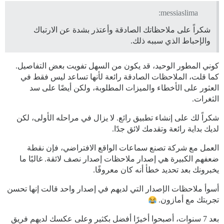
messiaslima:
شكراً على ملاحظاتك الصادقة وأعتذر بشدة عن الارتباك
والإحباط الذي سببه ذلك.
كوني المطور الوحيد، قد يكون من السهل تفويت بعض التفاصيل.
كما قلت، الملاحظات الصادقة رائعة لأنها تساعد ليس فقط في
العثور على الأخطاء والميزات المطلوبة، ولكن أيضًا على سد
الثغرات.
شكراً لك على إنشاء تطبيق رائع. لا يزال في مراحله الأولى، لكن
لديك بداية رائعة وتقدمك لائق جدًا.
العمل مع شركة تصنع سماعات الواقع الافتراضي، فإن نقطة
ضعفهم الكبيرة هي إصدار ملاحظات إصدار نصف لائقة. غالبًا ما
يخبرونك بعد تحديد خطأ أنه كان معروفًا.
أسوأ ملاحظات الإصدار التي لديهم في إصدار واحد قالت إنها تحسن
تجربتك مع أمازون.
بعد 7 سنوات، أصبحوا أخيرًا أفضل بكثير وعلى عكسك لديهم فريق