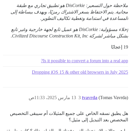
ملاحظة حول التسعير: DisCorkie هو تطبيق تجاري مع طبقة
مجانية. يتم الاحتفاظ بسعر الاشتراك رمزيًا، ويهدف ببساطة إلى
المساعدة في استدامة وتغطية تكاليف التطوير.
إخلاء مسؤولية: DisCorkie هو عميل تابع لجهة خارجية وغير تابع
بشكل مباشر لشركة Civilized Discourse Construction Kit, Inc.
19 إعجابًا
Is it possible to convert a forum into a real app?
Dropping iOS 15 & other old browsers in July 2025
(Tomas Vavrda)
tvavrda
3
13 مارس 2025، 11:33ص
هل يطبق نسقه الخاص على جميع المثيلات أم سيبقى التخصيص
المخصص بعد التبديل إلى مثيل؟
ما هي حالات الاستخدام التي دفعتك إلى القيام بذلك؟ كانت طريقتي