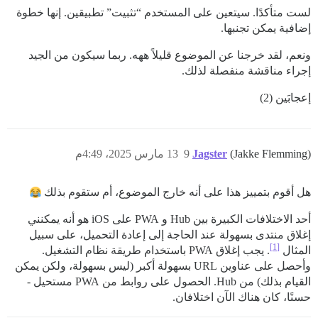
لست متأكدًا. سيتعين على المستخدم “تثبيت” تطبيقين. إنها خطوة
إضافية يمكن تجنبها.
ونعم، لقد خرجنا عن الموضوع قليلاً ههه. ربما سيكون من الجيد
إجراء مناقشة منفصلة لذلك.
إعجابَين (2)
(Jakke Flemming)
Jagster
9
13 مارس 2025، 4:49م
هل أقوم بتمييز هذا على أنه خارج الموضوع، أم ستقوم بذلك
أحد الاختلافات الكبيرة بين Hub و PWA على iOS هو أنه يمكنني
إغلاق منتدى بسهولة عند الحاجة إلى إعادة التحميل، على سبيل
[1]
المثال
. يجب إغلاق PWA باستخدام طريقة نظام التشغيل.
وأحصل على عناوين URL بسهولة أكبر (ليس بسهولة، ولكن يمكن
القيام بذلك) من Hub. الحصول على روابط من PWA مستحيل -
حسنًا، كان هناك الآن اختلافان.