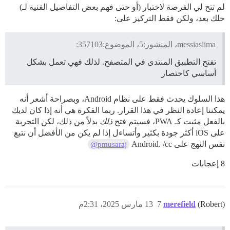
لم تتح لي الفرصة لاختبار (أو حتى فهم بعض التفاصيل الفنية لـ)
حلك بعد، ولكن فقط التركيز على:
messiaslima، المنشور:5، الموضوع:357103:
تفتح التطبيق المنتدى في المتصفح. لذلك فهي تعمل بشكل
أساسي كاختصار
هذا السلوك يحدث فقط على نظام Android، وبصراحة أشعر أنه
يمكننا إعادة النظر في هذا القرار. ربما الفكرة هي أنه إذا كان لديك
بالفعل مثبت كـ PWA، فسيتم فتح
ذلك
بدلاً من ذلك، لكن التجربة
على iOS أكثر جودة بكثير وأتساءل إذا لم يكن من الأفضل أن نتبع
نفس النهج على Android. /cc
@pmusaraj
8 إعجابات
(Robert)
merefield
7
13 مارس 2025، 2:31م