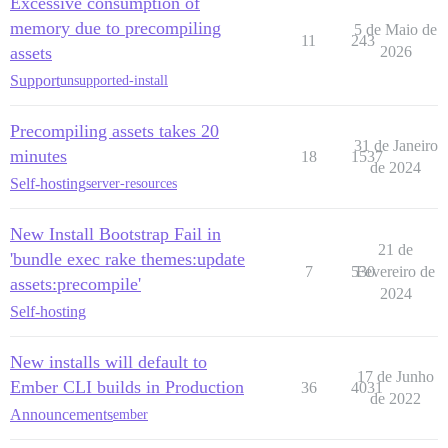
Excessive consumption of
memory due to precompiling
5 de Maio de
11
243
assets
2026
Support
unsupported-install
Precompiling assets takes 20
31 de Janeiro
minutes
18
1537
de 2024
Self-hosting
server-resources
New Install Bootstrap Fail in
21 de
'bundle exec rake themes:update
7
530
Fevereiro de
assets:precompile'
2024
Self-hosting
New installs will default to
17 de Junho
Ember CLI builds in Production
36
4031
de 2022
Announcements
ember