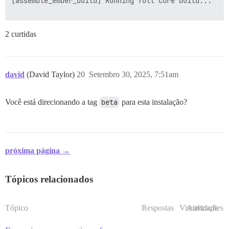
[assemble_ember_build] Running full core build...

2 curtidas
david
(David Taylor)
20
Setembro 30, 2025, 7:51am
Você está direcionando a tag
beta
para esta instalação?
próxima página →
Tópicos relacionados
Tópico
Respostas
Visualizações
Atividade