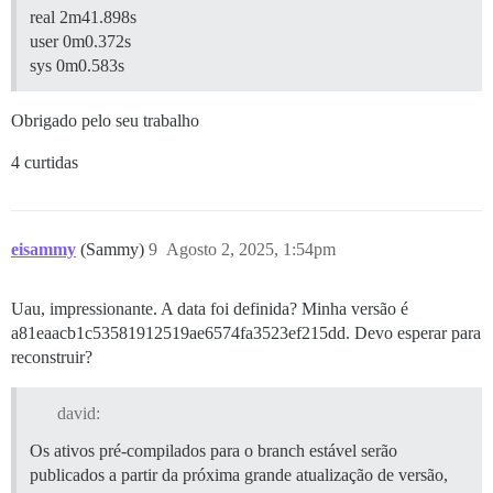
real 2m41.898s
user 0m0.372s
sys 0m0.583s
Obrigado pelo seu trabalho
4 curtidas
eisammy
(Sammy)
9
Agosto 2, 2025, 1:54pm
Uau, impressionante. A data foi definida? Minha versão é
a81eaacb1c53581912519ae6574fa3523ef215dd. Devo esperar para
reconstruir?
david:
Os ativos pré-compilados para o branch estável serão
publicados a partir da próxima grande atualização de versão,