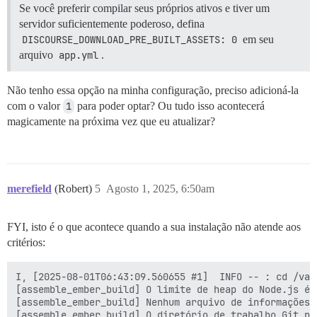
Se você preferir compilar seus próprios ativos e tiver um
servidor suficientemente poderoso, defina
DISCOURSE_DOWNLOAD_PRE_BUILT_ASSETS: 0
em seu
arquivo
app.yml
.
Não tenho essa opção na minha configuração, preciso adicioná-la
com o valor
1
para poder optar? Ou tudo isso acontecerá
magicamente na próxima vez que eu atualizar?
merefield
(Robert)
5
Agosto 1, 2025, 6:50am
FYI, isto é o que acontece quando a sua instalação não atende aos
critérios:
I, [2025-08-01T06:43:09.560655 #1]  INFO -- : cd /var
[assemble_ember_build] O limite de heap do Node.js é 
[assemble_ember_build] Nenhum arquivo de informações 
[assemble_ember_build] O diretório de trabalho Git nã