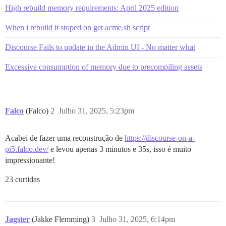
High rebuild memory requirements: April 2025 edition
When i rebuild it stoped on get acme.sh script
Discourse Fails to update in the Admin UI - No matter what
Excessive consumption of memory due to precompiling assets
Falco
(Falco)
2
Julho 31, 2025, 5:23pm
Acabei de fazer uma reconstrução de
https://discourse-on-a-
pi5.falco.dev/
e levou apenas 3 minutos e 35s, isso é muito
impressionante!
23 curtidas
Jagster
(Jakke Flemming)
3
Julho 31, 2025, 6:14pm