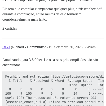
Ele tem que compilar e empacotar qualquer plugin “desconhecido”
durante a compilação, então muitos deles o tornariam
consideravelmente mais lento.
2 curtidas
RGJ
(Richard - Communiteq)
19
Setembro 30, 2025, 7:49am
Atualizando para 3.6.0.beta1 e os assets pré-compilados não são
encontrados
Fetching and extracting https://get.discourse.org/dis
  % Total    % Received % Xferd  Average Speed   Time
                                 Dload  Upload   Tota
  0     0    0     0    0     0      0      0 --:--:-
100     9  100     9    0     0     24      0 --:--:-
curl: (22) The requested URL returned error: 404

[assemble_ember_build] Failed to download prebuilt as