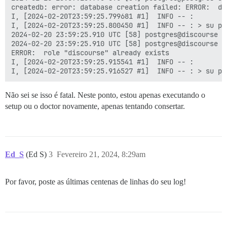
createdb: error: database creation failed: ERROR:  da
I, [2024-02-20T23:59:25.799681 #1]  INFO -- :

I, [2024-02-20T23:59:25.800450 #1]  INFO -- : > su po
2024-02-20 23:59:25.910 UTC [58] postgres@discourse E
2024-02-20 23:59:25.910 UTC [58] postgres@discourse S
ERROR:  role "discourse" already exists

I, [2024-02-20T23:59:25.915541 #1]  INFO -- :

Não sei se isso é fatal. Neste ponto, estou apenas executando o
setup ou o doctor novamente, apenas tentando consertar.
Ed_S
(Ed S)
3
Fevereiro 21, 2024, 8:29am
Por favor, poste as últimas centenas de linhas do seu log!