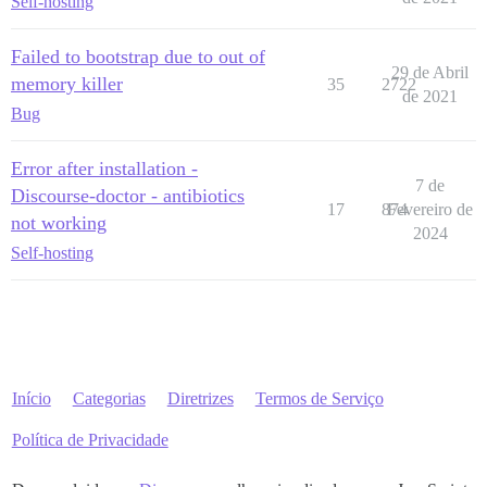
Self-hosting
Failed to bootstrap due to out of
29 de Abril
memory killer
35
2722
de 2021
Bug
Error after installation -
7 de
Discourse-doctor - antibiotics
17
874
Fevereiro de
not working
2024
Self-hosting
Início
Categorias
Diretrizes
Termos de Serviço
Política de Privacidade