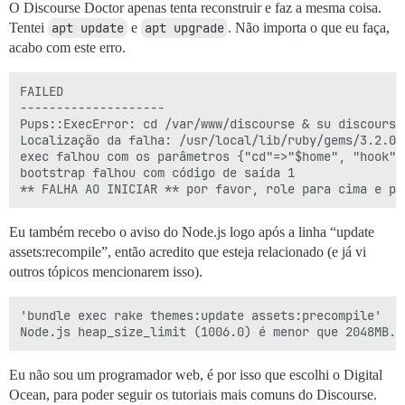
O Discourse Doctor apenas tenta reconstruir e faz a mesma coisa.
Tentei
apt update
e
apt upgrade
. Não importa o que eu faça,
acabo com este erro.
FAILED

--------------------

Pups::ExecError: cd /var/www/discourse & su discourse
Localização da falha: /usr/local/lib/ruby/gems/3.2.0/
exec falhou com os parâmetros {"cd"=>"$home", "hook"=
bootstrap falhou com código de saída 1

Eu também recebo o aviso do Node.js logo após a linha “update
assets:recompile”, então acredito que esteja relacionado (e já vi
outros tópicos mencionarem isso).
'bundle exec rake themes:update assets:precompile'

Eu não sou um programador web, é por isso que escolhi o Digital
Ocean, para poder seguir os tutoriais mais comuns do Discourse.