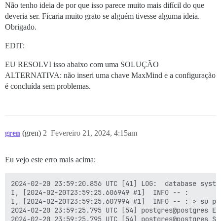
Não tenho ideia de por que isso parece muito mais difícil do que
deveria ser. Ficaria muito grato se alguém tivesse alguma ideia.
Obrigado.
EDIT:
EU RESOLVI isso abaixo com uma SOLUÇÃO
ALTERNATIVA: não inseri uma chave MaxMind e a configuração
é concluída sem problemas.
gren
(gren)
2
Fevereiro 21, 2024, 4:15am
Eu vejo este erro mais acima:
2024-02-20 23:59:20.856 UTC [41] LOG:  database syste
I, [2024-02-20T23:59:25.606949 #1]  INFO -- :

I, [2024-02-20T23:59:25.607994 #1]  INFO -- : > su po
2024-02-20 23:59:25.795 UTC [54] postgres@postgres ER
2024-02-20 23:59:25.795 UTC [54] postgres@postgres ST