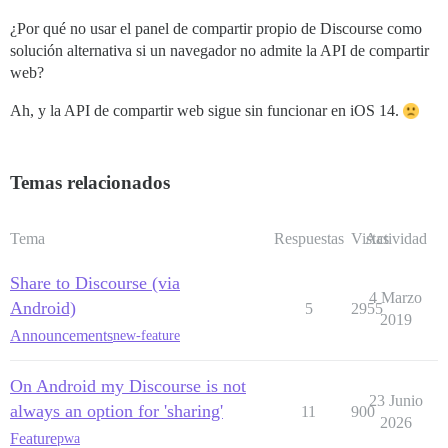
¿Por qué no usar el panel de compartir propio de Discourse como
solución alternativa si un navegador no admite la API de compartir
web?
Ah, y la API de compartir web sigue sin funcionar en iOS 14.
Temas relacionados
Tema
Respuestas
Vistas
Actividad
Share to Discourse (via
4 Marzo
Android)
5
2955
2019
Announcements
new-feature
On Android my Discourse is not
23 Junio
always an option for 'sharing'
11
900
2026
Feature
pwa