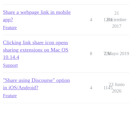
Share a webpage link in mobile
21
app?
4
1261
Diciembre
2017
Feature
Clicking link share icon opens
sharing extensions on Mac OS
8
726
2 Mayo 2019
10.14.4
Support
"Share using Discourse" option
23 Junio
in iOS/Android?
4
1145
2026
Feature