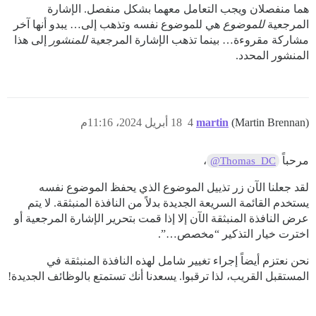
هما منفصلان ويجب التعامل معهما بشكل منفصل. الإشارة
المرجعية
للموضوع
هي للموضوع نفسه وتذهب إلى… يبدو أنها آخر
مشاركة مقروءة… بينما تذهب الإشارة المرجعية
للمنشور
إلى هذا
المنشور المحدد.
(Martin Brennan)
martin
4
18 أبريل 2024، 11:16م
مرحباً
،
@Thomas_DC
لقد جعلنا الآن زر تذييل الموضوع الذي يحفظ الموضوع نفسه
يستخدم القائمة السريعة الجديدة بدلاً من النافذة المنبثقة. لا يتم
عرض النافذة المنبثقة الآن إلا إذا قمت بتحرير الإشارة المرجعية أو
اخترت خيار التذكير “مخصص…”.
نحن نعتزم أيضاً إجراء تغيير شامل لهذه النافذة المنبثقة في
المستقبل القريب، لذا ترقبوا. يسعدنا أنك تستمتع بالوظائف الجديدة!