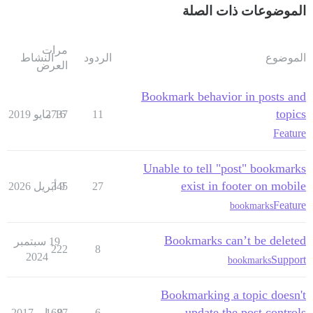
الموضوعات ذات الصلة
مرات
الموضوع
الردود
النشاط
العرض
Bookmark behavior in posts and
topics
11
16 مايو 2019
2737
Feature
Unable to tell "post" bookmarks
exist in footer on mobile
27
9 أبريل 2026
345
Feature
bookmarks
Bookmarks can’t be deleted
19 سبتمبر
222
8
2024
Support
bookmarks
Bookmarking a topic doesn't
update the post controls
6
9 مايو 2017
1687