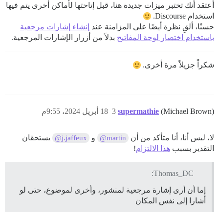
أعتقد أنك تختبر ميزات جديدة هنا، قبل إتاحتها لأماكن أخرى يتم فيها
استخدام Discourse.
حسنًا، ألقِ نظرة أيضًا على المزامنة عند
إنشاء إشارات مرجعية
باستخدام اختصار لوحة المفاتيح
بدلاً من أزرار الإشارات المرجعية.
شكراً جزيلاً مرة أخرى.
(Michael Brown)
supermathie
3
18 أبريل 2024، 9:55م
لا، ليس أنا، أنا متأكد من أن
و
يستحقان
@j.jaffeux
@martin
التقدير بسبب
هذا الالتزام
!
Thomas_DC:
إما أن أرى إشارة مرجعية لمنشور، وأخرى لموضوع، حتى لو
أشارا إلى نفس المكان