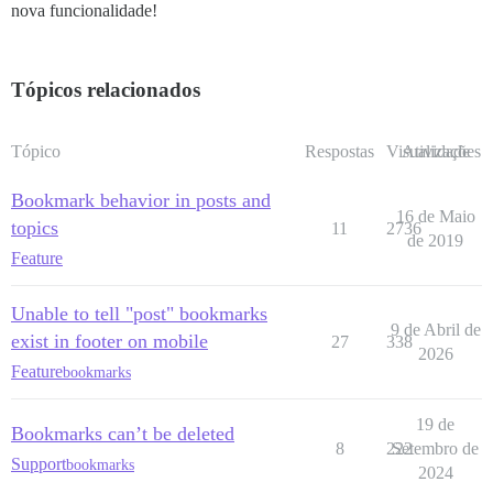
nova funcionalidade!
Tópicos relacionados
Tópico
Respostas
Visualizações
Atividade
Bookmark behavior in posts and
16 de Maio
topics
11
2736
de 2019
Feature
Unable to tell "post" bookmarks
9 de Abril de
exist in footer on mobile
27
338
2026
Feature
bookmarks
19 de
Bookmarks can’t be deleted
8
222
Setembro de
Support
bookmarks
2024