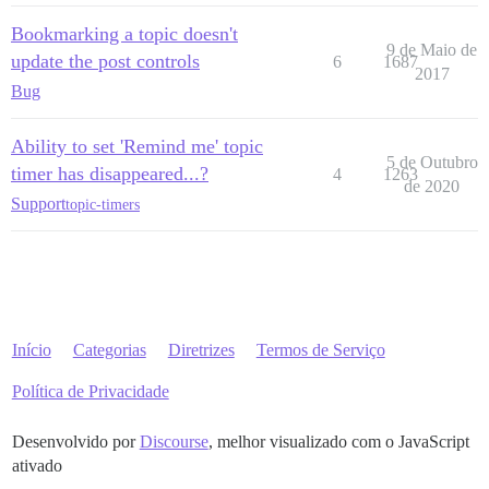
Bookmarking a topic doesn't
9 de Maio de
update the post controls
6
1687
2017
Bug
Ability to set 'Remind me' topic
5 de Outubro
timer has disappeared...?
4
1263
de 2020
Support
topic-timers
Início
Categorias
Diretrizes
Termos de Serviço
Política de Privacidade
Desenvolvido por
Discourse
, melhor visualizado com o JavaScript
ativado