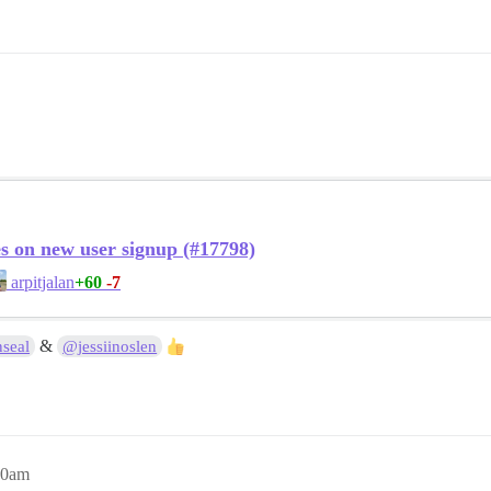
es on new user signup (#17798)
+60
-7
arpitjalan
&
seal
@jessiinoslen
30am