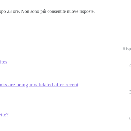
po 23 ore. Non sono più consentite nuove risposte.
Risp
ites
nks are being invalidated after recent
vite?