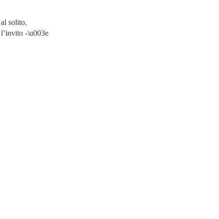
l solito.
 l’invito -\u003e