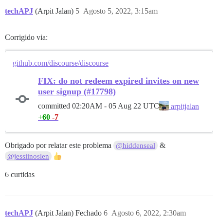
techAPJ
(Arpit Jalan)
5
Agosto 5, 2022, 3:15am
Corrigido via:
github.com/discourse/discourse
FIX: do not redeem expired invites on new
user signup (#17798)
committed
02:20AM - 05 Aug 22 UTC
arpitjalan
+60
-7
Obrigado por relatar este problema
&
@hiddenseal
@jessiinoslen
6 curtidas
techAPJ
(Arpit Jalan) Fechado
6
Agosto 6, 2022, 2:30am