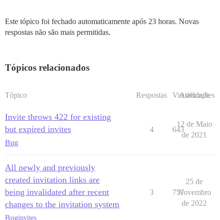
Este tópico foi fechado automaticamente após 23 horas. Novas
respostas não são mais permitidas.
Tópicos relacionados
Tópico
Respostas
Visualizações
Atividade
Invite throws 422 for existing
12 de Maio
but expired invites
4
643
de 2021
Bug
All newly and previously
created invitation links are
25 de
being invalidated after recent
3
757
Novembro
de 2022
changes to the invitation system
Bug
invites