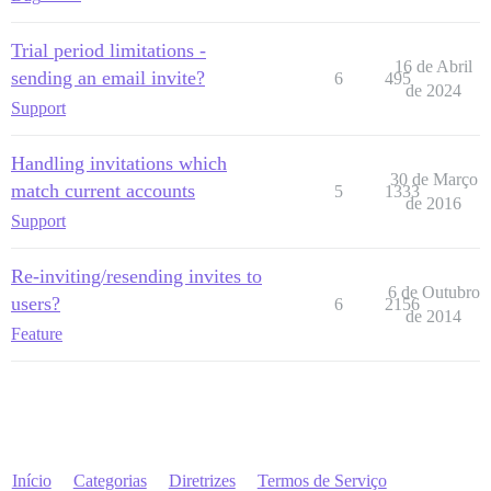
Trial period limitations -
16 de Abril
sending an email invite?
6
495
de 2024
Support
Handling invitations which
30 de Março
match current accounts
5
1333
de 2016
Support
Re-inviting/resending invites to
6 de Outubro
users?
6
2156
de 2014
Feature
Início
Categorias
Diretrizes
Termos de Serviço