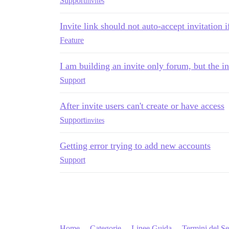
Support
invites
Invite link should not auto-accept invitation i
Feature
I am building an invite only forum, but the i
Support
After invite users can't create or have access
Support
invites
Getting error trying to add new accounts
Support
Home
Categorie
Linee Guida
Termini del Se