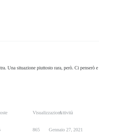
ra. Una situazione piuttosto rara, però. Ci penserò e
oste
Visualizzazioni
Attività
5
865
Gennaio 27, 2021