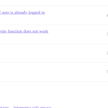
f user is already logged in
nvite function does not work
rvizio
Informativa sulla privacy