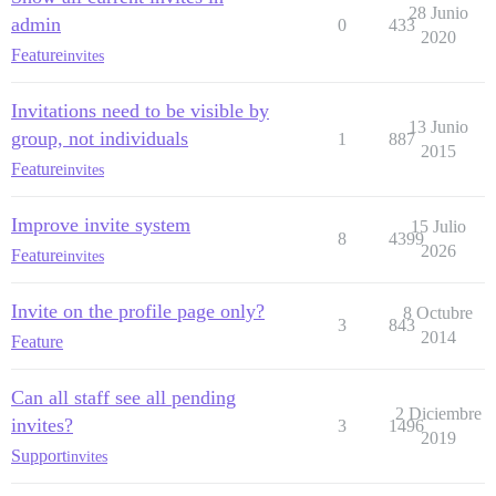
28 Junio
admin
0
433
2020
Feature
invites
Invitations need to be visible by
13 Junio
group, not individuals
1
887
2015
Feature
invites
Improve invite system
15 Julio
8
4399
2026
Feature
invites
Invite on the profile page only?
8 Octubre
3
843
2014
Feature
Can all staff see all pending
2 Diciembre
invites?
3
1496
2019
Support
invites