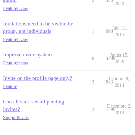
admin
0
433
2020
Feature
invites
Invitations need to be visible by
Juin 13,
group, not individuals
1
890
2015
Feature
invites
Improve invite system
Juillet 15,
8
4399
2026
Feature
invites
Invite on the profile page only?
Octobre 8,
3
843
2014
Feature
Can all staff see all pending
Décembre 2,
invites?
3
1496
2019
Support
invites