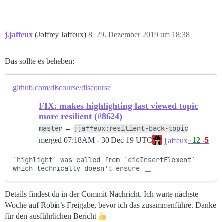
j.jaffeux
(Joffrey Jaffeux)
8
29. Dezember 2019 um 18:38
Das sollte es beheben:
github.com/discourse/discourse
FIX: makes highlighting last viewed topic
more resilient (#8624)
master
jjaffeux:resilient-back-topic
←
merged
07:18AM - 30 Dec 19 UTC
+12
-5
jjaffeux
`highlight` was called from `didInsertElement` 
which technically doesn't ensure 
…
Details findest du in der Commit-Nachricht. Ich warte nächste
Woche auf Robin’s Freigabe, bevor ich das zusammenführe. Danke
für den ausführlichen Bericht