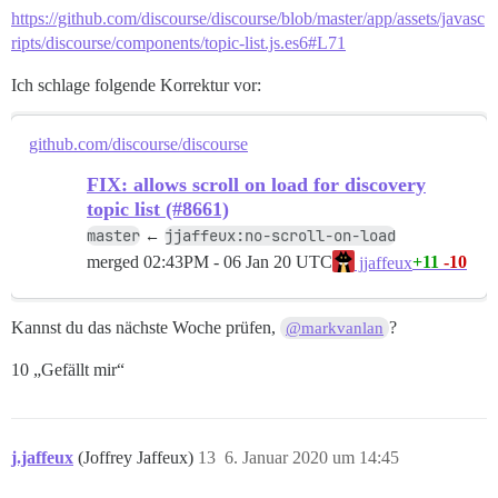
https://github.com/discourse/discourse/blob/master/app/assets/javasc
ripts/discourse/components/topic-list.js.es6#L71
Ich schlage folgende Korrektur vor:
github.com/discourse/discourse
FIX: allows scroll on load for discovery
topic list (#8661)
master
jjaffeux:no-scroll-on-load
←
merged
02:43PM - 06 Jan 20 UTC
+11
-10
jjaffeux
Kannst du das nächste Woche prüfen,
?
@markvanlan
10 „Gefällt mir“
j.jaffeux
(Joffrey Jaffeux)
13
6. Januar 2020 um 14:45