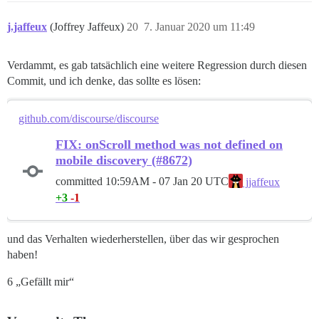
j.jaffeux
(Joffrey Jaffeux)
20
7. Januar 2020 um 11:49
Verdammt, es gab tatsächlich eine weitere Regression durch diesen
Commit, und ich denke, das sollte es lösen:
github.com/discourse/discourse
FIX: onScroll method was not defined on
mobile discovery (#8672)
committed
10:59AM - 07 Jan 20 UTC
jjaffeux
+3
-1
und das Verhalten wiederherstellen, über das wir gesprochen
haben!
6 „Gefällt mir“