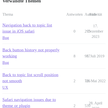
Verwandte Themen
Thema
Antworten
Aufrufe
Aktivität
Navigation back to topic list
17.
issue in iOS safari
0
295
Dezember
2023
Bug
Back button history not properly
working
8
987
5. Juli 2019
Bug
Back to topic list scroll position
not smooth
2
726
16. Mai 2022
UX
Safari navigation issues due to
28. April
theme or plugin
2
539