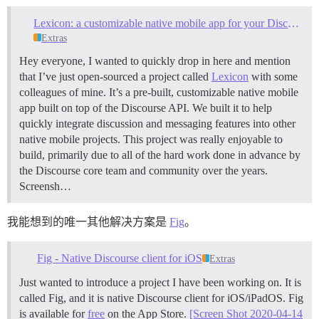
Lexicon: a customizable native mobile app for your Discourse site
Extras
Hey everyone, I wanted to quickly drop in here and mention
that I’ve just open-sourced a project called
Lexicon
with some
colleagues of mine. It’s a pre-built, customizable native mobile
app built on top of the Discourse API. We built it to help
quickly integrate discussion and messaging features into other
native mobile projects. This project was really enjoyable to
build, primarily due to all of the hard work done in advance by
the Discourse core team and community over the years.
Screensh…
我能想到的唯一其他解决方案是
Fig
。
Fig - Native Discourse client for iOS
Extras
Just wanted to introduce a project I have been working on. It is
called Fig, and it is native Discourse client for iOS/iPadOS. Fig
is available for
free
on the App Store.
[Screen Shot 2020-04-14