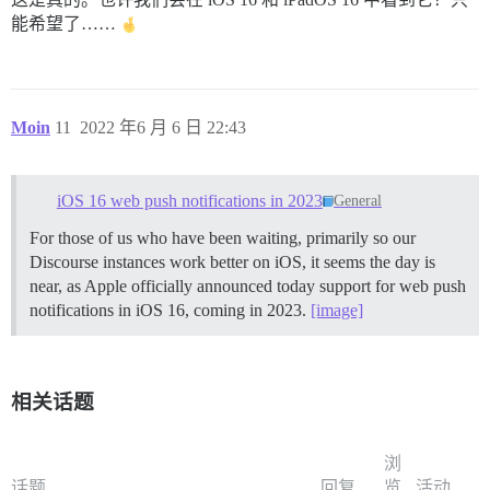
能希望了……
Moin
11
2022 年6 月 6 日 22:43
iOS 16 web push notifications in 2023
General
For those of us who have been waiting, primarily so our
Discourse instances work better on iOS, it seems the day is
near, as Apple officially announced today support for web push
notifications in iOS 16, coming in 2023.
[image]
相关话题
浏
话题
回复
览
活动