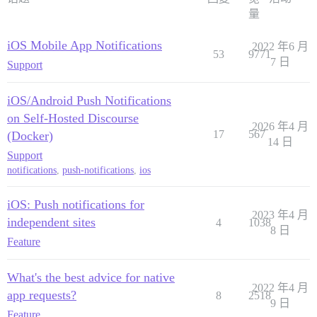
量
iOS Mobile App Notifications
2022 年6 月
53
9771
7 日
Support
iOS/Android Push Notifications
on Self-Hosted Discourse
2026 年4 月
17
567
(Docker)
14 日
Support
notifications
,
push-notifications
,
ios
iOS: Push notifications for
2023 年4 月
independent sites
4
1038
8 日
Feature
What's the best advice for native
2022 年4 月
app requests?
8
2518
9 日
Feature