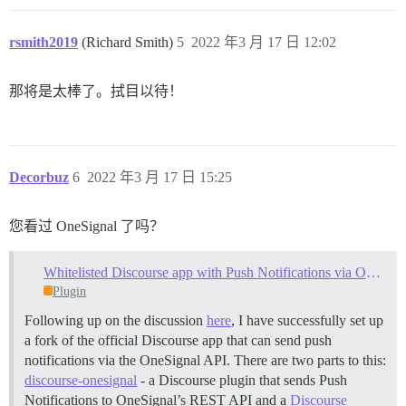
rsmith2019
(Richard Smith)
5
2022 年3 月 17 日 12:02
那将是太棒了。拭目以待！
Decorbuz
6
2022 年3 月 17 日 15:25
您看过 OneSignal 了吗？
Whitelisted Discourse app with Push Notifications via OneSignal
Plugin
Following up on the discussion
here
, I have successfully set up
a fork of the official Discourse app that can send push
notifications via the OneSignal API. There are two parts to this:
discourse-onesignal
- a Discourse plugin that sends Push
Notifications to OneSignal’s REST API and a
Discourse