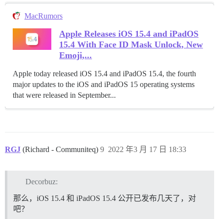
MacRumors
Apple Releases iOS 15.4 and iPadOS
15.4 With Face ID Mask Unlock, New
Emoji,...
Apple today released iOS 15.4 and iPadOS 15.4, the fourth
major updates to the iOS and iPadOS 15 operating systems
that were released in September...
RGJ
(Richard - Communiteq)
9
2022 年3 月 17 日 18:33
Decorbuz:
那么，iOS 15.4 和 iPadOS 15.4 公开已发布几天了，对
吧？