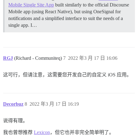
Mobile Single Site App
built similarly to the official Discourse
Mobile app (using React Native), but using OneSignal for
notifications and a simplified interface to suit the needs of a
single app. I…
RGJ
(Richard - Communiteq)
7
2022 年3 月 17 日 16:06
这可行，但请注意，这需要您开发自己的自定义 iOS 应用。
Decorbuz
8
2022 年3 月 17 日 16:19
说得有理。
我也曾想推荐
Lexicon
，但它也并非完全简单明了。