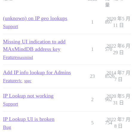
量
(unknown) on IP geo lookups
2020 年5 月
1
897
11 日
Support
Missing UI indication to add
2022 年6 月
MAxMindDB address key
1
570
29 日
Feature
maxmind
Add IP info lookup for Admins
2014 年7 月
23
8526
7 日
Feature
rfc
,
spec
IP Lookup not working
2020 年5 月
2
962
31 日
Support
IP Lookup UI is broken
2022 年7 月
5
754
8 日
Bug