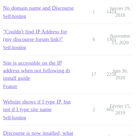
No domain name and Discourse
Janvier 29,
1
1424
2018
Self-hosting
"Couldn't find IP Address for
Novembre
(my discourse forum link)"
6
1301
15, 2020
Self-hosting
Site is accessible on the IP
address when not following th
Juin 30,
17
2258
install guide
2020
Feature
Website shows if I type IP, but
Février 15,
not if I type site name
2
602
2019
Self-hosting
Discourse is now insalled, what