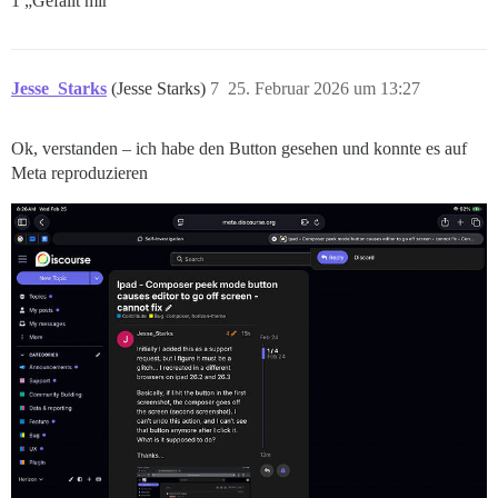
1 „Gefällt mir“
Jesse_Starks
(Jesse Starks)
7
25. Februar 2026 um 13:27
Ok, verstanden – ich habe den Button gesehen und konnte es auf
Meta reproduzieren