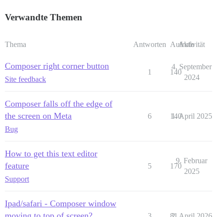
Verwandte Themen
Thema
Antworten
Aufrufe
Aktivität
Composer right corner button
4. September
1
140
2024
Site feedback
Composer falls off the edge of
the screen on Meta
6
140
1. April 2025
Bug
How to get this text editor
9. Februar
feature
5
170
2025
Support
Ipad/safari - Composer window
moving to top of screen?
3
81
2. April 2026