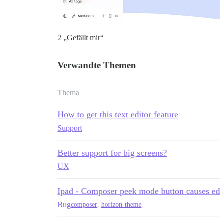
2 „Gefällt mir“
Verwandte Themen
Thema
How to get this text editor feature
Support
Better support for big screens?
UX
Ipad - Composer peek mode button causes edit
Bug
composer
,
horizon-theme