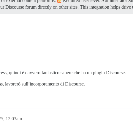
or external content platforms.
Required user level: Administrator
Su
ur Discourse forum directly on other sites. This integration helps drive 
ess, quindi è davvero fantastico sapere che ha un plugin Discourse.
s, lavorerò sull’incorporamento di Discourse.
25, 12:03am