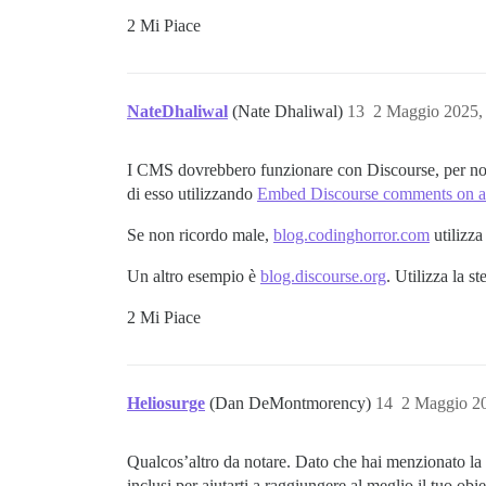
2 Mi Piace
NateDhaliwal
(Nate Dhaliwal)
13
2 Maggio 2025,
I CMS dovrebbero funzionare con Discourse, per non p
di esso utilizzando
Embed Discourse comments on ano
Se non ricordo male,
blog.codinghorror.com
utilizza
Un altro esempio è
blog.discourse.org
. Utilizza la s
2 Mi Piace
Heliosurge
(Dan DeMontmorency)
14
2 Maggio 2
Qualcos’altro da notare. Dato che hai menzionato la 
inclusi per aiutarti a raggiungere al meglio il tuo ob