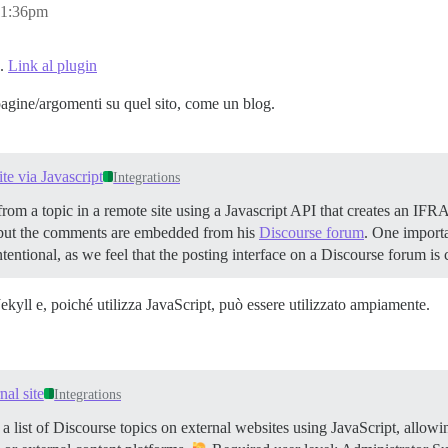
11:36pm
e.
Link al plugin
pagine/argomenti su quel sito, come un blog.
e via Javascript
Integrations
rom a topic in a remote site using a Javascript API that creates an IFR
ut the comments are embedded from his
Discourse forum
. One importa
 intentional, as we feel that the posting interface on a Discourse forum 
Jekyll e, poiché utilizza JavaScript, può essere utilizzato ampiamente.
nal site
Integrations
 list of Discourse topics on external websites using JavaScript, allow