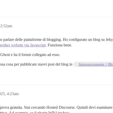
 2:52am
arlare delle piattaforme di blogging. Ho configurato un blog su Jekyll,
ther website via Javascript
. Funziona bene.
 Ghost e ha il forum collegato ad esso.
tessa cosa per pubblicare nuovi post del blog in
Announcements > Bl
025, 4:23am
prova gratuita. Stai cercando Hosted Discourse. Quindi devi esaminare i
iettivo. Ad esempio, se il plugin WP è incluso.