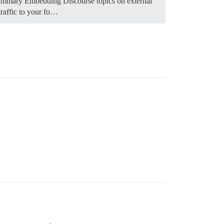
mmary Embedding Discourse topics on external
traffic to your fo…