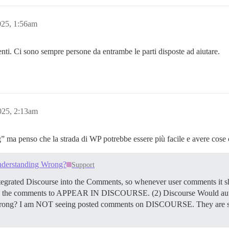
025, 1:56am
nti. Ci sono sempre persone da entrambe le parti disposte ad aiutare.
025, 2:13am
g” ma penso che la strada di WP potrebbe essere più facile e avere cose 
Understanding Wrong?
Support
e integrated Discourse into the Comments, so whenever user comments i
allow the comments to APPEAR IN DISCOURSE. (2) Discourse Would au
rong? I am NOT seeing posted comments on DISCOURSE. They are s