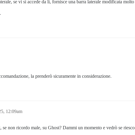
laterale, se vi si accede da lì, fornisce una barra laterale modificata molt
.
accomandazione, la prenderò sicuramente in considerazione.
25, 12:09am
t, se non ricordo male, su Ghost? Dammi un momento e vedrò se riesco 