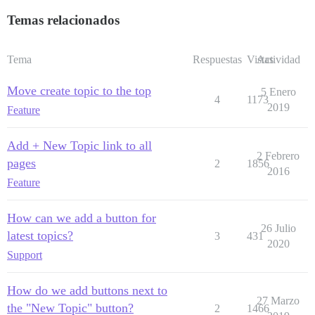
Temas relacionados
Tema
Respuestas
Vistas
Actividad
Move create topic to the top
5 Enero
4
1173
2019
Feature
Add + New Topic link to all
2 Febrero
pages
2
1856
2016
Feature
How can we add a button for
26 Julio
latest topics?
3
431
2020
Support
How do we add buttons next to
27 Marzo
the "New Topic" button?
2
1466