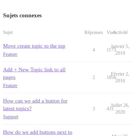
Sujets connexes
Sujet
Réponses
Vues
Activité
Move create topic to the top
Janvier 5,
4
1173
2019
Feature
Add + New Topic link to all
Février 2,
pages
2
1856
2016
Feature
How can we add a button for
Juillet 26,
latest topics?
3
431
2020
Support
How do we add buttons next to