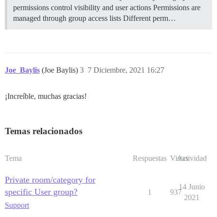
permissions control visibility and user actions Permissions are
managed through group access lists Different perm…
Joe_Baylis
(Joe Baylis)
3
7 Diciembre, 2021 16:27
¡Increíble, muchas gracias!
Temas relacionados
Tema
Respuestas
Vistas
Actividad
Private room/category for
14 Junio
specific User group?
1
937
2021
Support