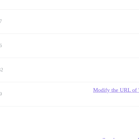
7
6
32
Modify the URL of 'c
9