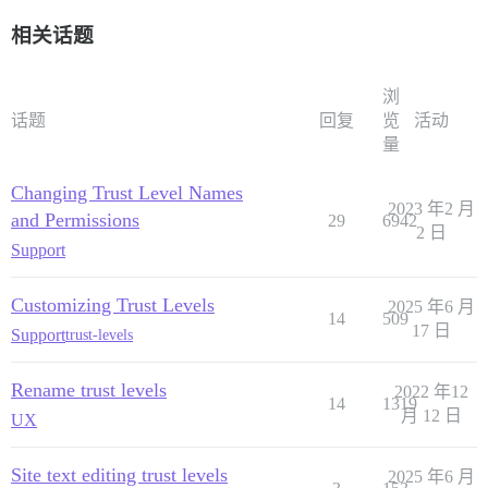
相关话题
浏
话题
回复
览
活动
量
Changing Trust Level Names
2023 年2 月
and Permissions
29
6942
2 日
Support
Customizing Trust Levels
2025 年6 月
14
509
17 日
Support
trust-levels
Rename trust levels
2022 年12
14
1319
月 12 日
UX
Site text editing trust levels
2025 年6 月