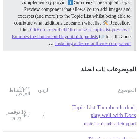
complementary plugin.
Summary The original Topic
Preview component that allows you to add images and
excerpts (and more!) to the Topic List whilst being able to
configure what additions appear on what list.
Repository
Link
GitHub - merefield/discourse-tc-topic-list-previews:
Enriches the content and layout of topic lists
Install Guide
…
Installing a theme or theme component
الموضوعات ذات الصلة
مرات
الموضوع
الردود
النشاط
العرض
Topic List Thumbnails don't
15 نوفمبر
play well with Docs
447
2
2023
Support
topic-list-thumbnails