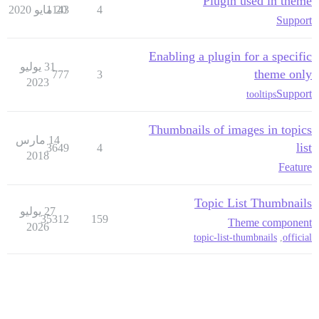
Plugin used in theme
4
20 مايو 2020
1143
Support
Enabling a plugin for a specific
31 يوليو
theme only
777
3
2023
Support
tooltips
Thumbnails of images in topics
14 مارس
list
3649
4
2018
Feature
Topic List Thumbnails
27 يوليو
35312
159
Theme component
2026
topic-list-thumbnails
,
official