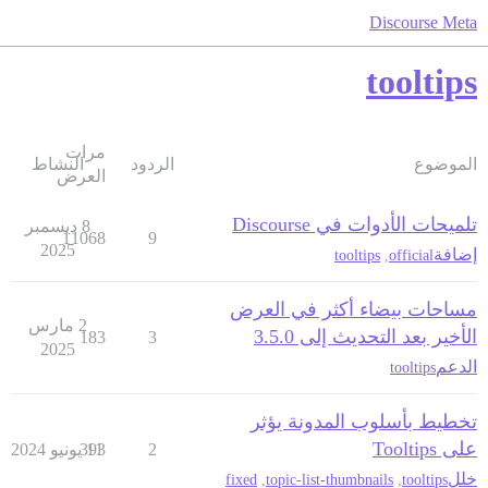
Discourse Meta
tooltips
مرات
الموضوع
الردود
النشاط
العرض
تلميحات الأدوات في Discourse
8 ديسمبر
11068
9
2025
إضافة
tooltips
,
official
مساحات بيضاء أكثر في العرض
2 مارس
الأخير بعد التحديث إلى 3.5.0
183
3
2025
الدعم
tooltips
تخطيط بأسلوب المدونة يؤثر
على Tooltips
2
11 يونيو 2024
393
خلل
fixed
,
topic-list-thumbnails
,
tooltips