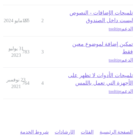
تلميحات الإضافات - النصوص
ليست داخل الصندوق
2
27 مايو 2024
165
الدعم
tooltips
تمكين إضافة لموضوع معين
31 يوليو
فقط
783
3
2023
الدعم
tooltips
تلميحات الأدوات لا تظهر على
23 نوفمبر
الأجهزة التي تعمل باللمس
764
4
2021
الدعم
tooltips
الصفحة الرئيسية
الفئات
الإرشادات
شروط الخدمة