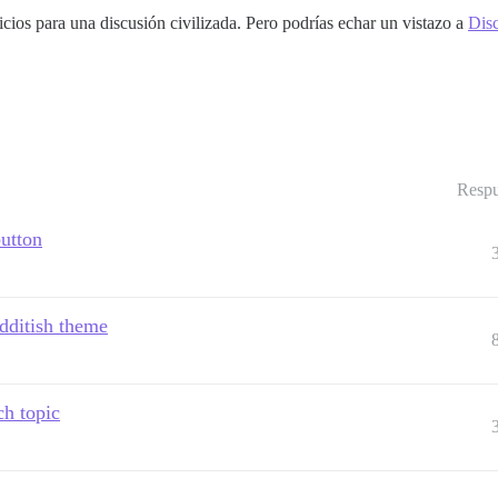
icios para una discusión civilizada. Pero podrías echar un vistazo a
Dis
Respu
utton
edditish theme
ch topic