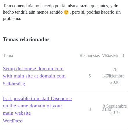
Te recomendaría no hacerlo por la misma razón que antes, y de
hecho tendría aún menos sentido
, pero sí, podrías hacerlo sin
problema.
Temas relacionados
Tema
Respuestas
Vistas
Actividad
Setup discourse.domain.com
26
with main site at domain.com
5
1473
Diciembre
2020
Self-hosting
Is it possible to install Discourse
on the same domain of your
8 Septiembre
3
2130
main website
2019
WordPress