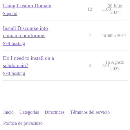
Using Custom Domain
20 Julio
12
1100
2024
Support
Install Discourse into
domain.com/forums
2
1769
4 Julio 2017
Self-hosting
Do I need to install on a
16 Agosto
subdomain?
3
749
2023
Self-hosting
Inicio
Categorías
Directrices
Términos del servicio
Política de privacidad