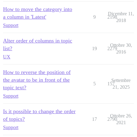
How to move the category into
Dicembre 11,
a column in 'Latest'
9
2198
2018
Support
Alter order of columns in topic
Ottobre 30,
list?
19
2279
2016
UX
How to reverse the position of
the avatar to be in front of the
Settembre
5
157
topic text?
21, 2025
Support
Is it possible to change the order
Ottobre 26,
of topics?
17
2790
2021
Support