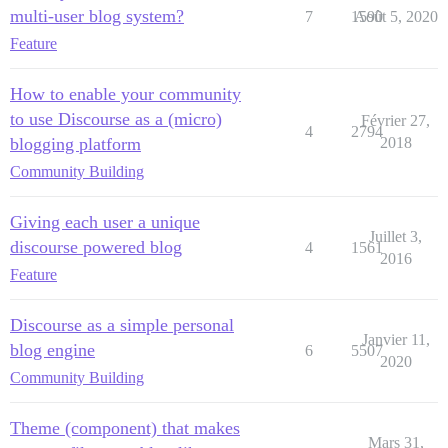
multi-user blog system?
7
1590
Août 5, 2020
Feature
How to enable your community
to use Discourse as a (micro)
Février 27,
4
2794
blogging platform
2018
Community Building
Giving each user a unique
Juillet 3,
discourse powered blog
4
1561
2016
Feature
Discourse as a simple personal
Janvier 11,
blog engine
6
5507
2020
Community Building
Theme (component) that makes
Mars 31,