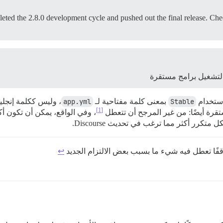
ted the 2.8.0 development cycle and pushed out the final release. Check
تشغيل برامج مستقرة
استخدام
Stable
بمعنى كلمة مفتاحية لـ
app.yml
، وليس ككلمة إنجلي
[1]
تقرة أيضًا: من غير المرجح أن تتعطل
، وفي الواقع، يمكن أن تكون أكث
رر أكثر مما ترغب في تحديث Discourse.
↩︎