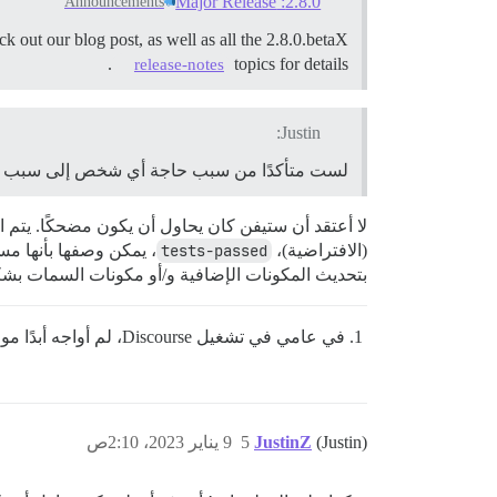
2.8.0: Major Release
Announcements
 out our blog post, as well as all the 2.8.0.betaX
topics for details.
release-notes
Justin:
لست متأكدًا من سبب حاجة أي شخص إلى سبب ل
لا أعتقد أن ستيفن كان يحاول أن يكون مضحكًا. يتم 
(الافتراضية)،
tests-passed
، يمكن وصفها بأنها مس
بتحديث المكونات الإضافية و/أو مكونات السمات بشكل متك
في عامي في تشغيل Discourse، لم أواجه أبدًا موقفًا تعطل فيه شيء ما بسبب بعض الالتزام الجديد
(Justin)
JustinZ
5
9 يناير 2023، 2:10ص