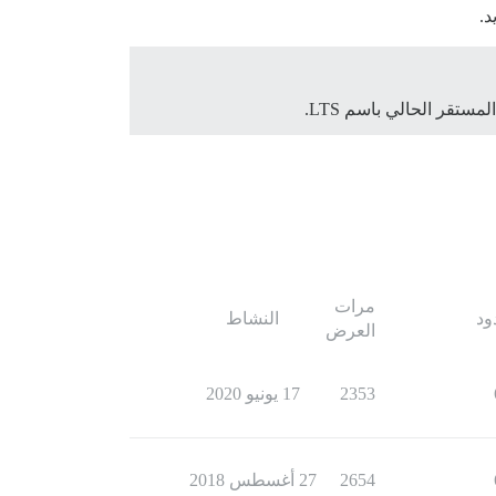
د.
ستقر الحالي باسم LTS.
مرات
ود
النشاط
العرض
2353
17 يونيو 2020
2654
27 أغسطس 2018