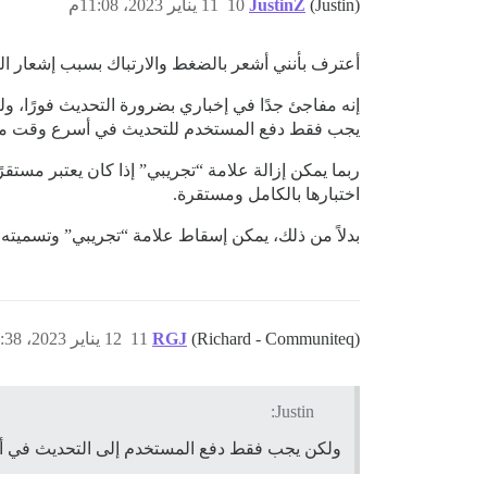
(Justin)
JustinZ
10
11 يناير 2023، 11:08م
أعترف بأنني أشعر بالضغط والارتباك بسبب إشعار 
إنه مفاجئ جدًا في إخباري بضرورة التحديث فورًا، ول
يجب فقط دفع المستخدم للتحديث في أسرع وقت ممكن 
ربما يمكن إزالة علامة “تجريبي” إذا كان يعتبر مستقرًا
اختبارها بالكامل ومستقرة.
بدلاً من ذلك، يمكن إسقاط علامة “تجريبي” وتسميته مست
(Richard - Communiteq)
RGJ
11
12 يناير 2023، 7:38ص
Justin:
ولكن يجب فقط دفع المستخدم إلى التحديث في أسر