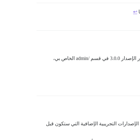
ا
↩︎
إذًا، على سبيل المثال، أنا الآن على الإصدار 2.9.0.beta14. هل يجب أن أغير الفرع في إعداداتي إلى stable ثم أنتظر فقط ظهور الإصدار 3.0.0 في قسم /admin الخاص بي،
اضح عدد الإصدارات التجريبية الإضافية التي ستكون قبل