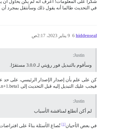
شكرا على المعلومات! أعرف أنه لم يكن يحاول أن ي
في التحديث طالما أنه يقول ذلك وسأنتقل بمجرد أن أرى 3.0.0 يصل إلى الم
hiddenseal
6
9 يناير 2023، 2:17ص
Justin:
وسأقوم بالتبديل فور رؤيتي لـ 3.0.0 مستقرًا.
فيجب عليك التبديل إليه قبل التحديث إلى n+1.beta1.
Justin:
لم أكن أتطلع لمناقشة الأسباب
[1]
في بعض الأحيان
تُصاغ الأسئلة بناءً على افتراضات