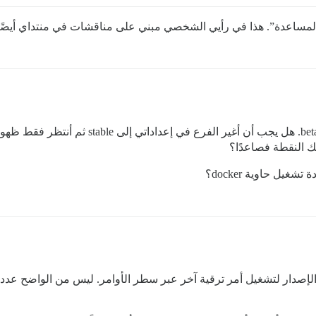
جاء المساعدة”. هذا في رأيي الشخصي مبني على مناقشات في منتداي أيضً
 النقطة فصاعدًا؟
يل حاوية docker؟
اج إلى الانتظار حتى الإصدار لتشغيل أمر ترقية آخر عبر سطر الأوامر. ليس من الو