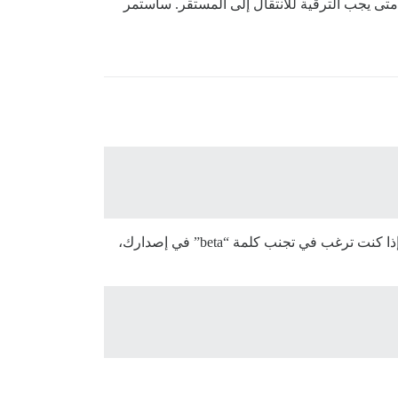
ى يجب الترقية للانتقال إلى المستقر. سأستمر
كن على علم بأن إصدار الإصدار الرئيسي، على حد علمي، على فرع تم اجتياز الاختبارات فيه، يصاحبه إصدار n+1.beta1، لذا إذا كنت ترغب في تجنب كلمة “beta” في إصدارك،