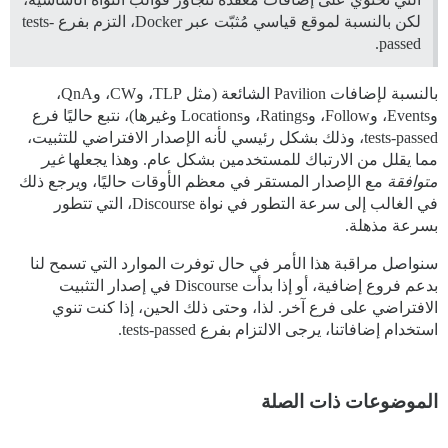
لكن بالنسبة لموقع قياسي مُثبّت عبر Docker، التزم بفرع tests-
passed.
بالنسبة لإضافات Pavilion الشائعة (مثل TLP، وCW، وQnA،
وEvents، وFollow، وRatings، وLocations وغيرها)، نتبع حاليًا فرع
tests-passed، وذلك بشكل رئيسي لأنه الإصدار الافتراضي للتثبيت،
مما يقلل من الارتباك للمستخدمين بشكل عام. وهذا يجعلها
غير
متوافقة
مع الإصدار المستقر في معظم الأوقات حاليًا، ويرجع ذلك
في الغالب إلى سرعة التطور في نواة Discourse، التي تتطور
بسرعة مذهلة.
سنواصل مراقبة هذا الأمر في حال توفرت الموارد التي تسمح لنا
بدعم فروع إضافية، أو إذا بدأت Discourse في إصدار التثبيت
الافتراضي على فرع آخر. لذا، وحتى ذلك الحين، إذا كنت تنوي
استخدام إضافاتنا، يرجى الالتزام بفرع tests-passed.
الموضوعات ذات الصلة