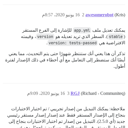
(Kris)
awesomerobot
2
16 يونيو 2020، 8:57م
يمكنك تعديل ملف
app.yml
للإشارة إلى الفرع المستقر
(
stable
). السطر الذي تريد تعديله هو
version
، وقيمته
الافتراضية هي
version: tests-passed
.
تذكر أن هذا يعني أنك ستنتظر شهورًا حتى يتم التحديث، مما يعني
أيضًا أنك ستضطر إلى التعامل مع أي أخطاء في ذلك الإصدار لفترة
أطول.
(Richard - Communiteq)
RGJ
3
16 يونيو 2020، 9:09م
ملاحظة: يمكنك التبديل من إصدار تجريبي / تم اختبار الاختبارات
بنجاح إلى الإصدار المستقر فقط عند إصدار إصدار مستقر رئيسي
جديد (أي 2.5.0). التبديل من إصدار تم اختبار الاختبارات بنجاح إلى
الإصدار المستقر في الوقت الحالي سيكون تراجعيًا، وهو غير