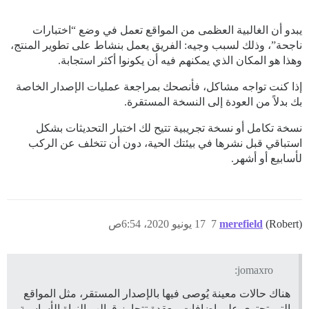
يبدو أن الغالبية العظمى من المواقع تعمل في وضع “اختبارات
ناجحة”، وذلك لسبب وجيه: الفريق يعمل بنشاط على تطوير المنتج،
وهذا هو المكان الذي يمكنهم فيه أن يكونوا أكثر استجابة.
إذا كنت تواجه مشاكل، فأنصحك بمراجعة عمليات الإصدار الخاصة
بك بدلاً من العودة إلى النسخة المستقرة.
نسخة تكامل أو نسخة تجريبية تتيح لك اختبار التحديثات بشكل
استباقي قبل نشرها في بيئتك الحية، دون أن تتخلف عن الركب
لأسابيع أو أشهر.
(Robert)
merefield
7
17 يونيو 2020، 6:54ص
jomaxro:
هناك حالات معينة يُوصى فيها بالإصدار المستقر، مثل المواقع
التي تحتوي على إضافات معقدة تتجاوز قوالب النواة الأساسية،