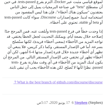
لموقع قياسي مثبت عبر Docker، التزم بفرع tests-passed. في حين
أن مصطلح “beta” في صناعة البرمجيات يميل إلى جعل الناس
يعتقدون “سيكون هناك أخطاء”، فإن هذا ليس المقصود من
استخدامه لدينا. جميع إصدارات Discourse، سواء كانت tests-passed
أو beta أو stable، تحتوي على أخطاء.
إذا وجدت خطأً في فرع tests-passed وأبلغت عنه، فمن المرجح جدًا
إصلاحه خلال بضعة أيام، ويمكنك التحديث لجعل الخطأ يختفي. قد
تواجه المزيد من الأخطاء (بمعنى أخطاء فريدة)، لكنها ستُصلح
بسرعة. أما في الإصدار المستقر، وكما ذكر كريس، فلا ينبغي أن
تظهر أي أخطاء جديدة خلال فترة إصدار مدتها 4-6 أشهر، لكن أي
أخطاء تظهر لن تختفي حتى الإصدار المستقر التالي. من المرجح أن
يكون لديك المزيد من الأخطاء في أي وقت مقارنة بفرع tests-
passed، نظرًا لأنها لا تُصلح، لكن هذه الأخطاء يجب أن تبقى ثابتة.
What is the best branch of github.com/discourse/discourse？
(Stephen)
Stephen
6
17 يونيو 2020، 5:17ص