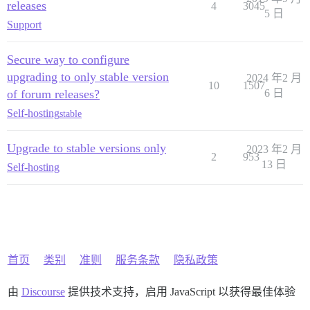
releases
4
3045
5 日
Support
Secure way to configure
upgrading to only stable version
2024 年2 月
10
1507
of forum releases?
6 日
Self-hosting
stable
Upgrade to stable versions only
2023 年2 月
2
953
13 日
Self-hosting
首页
类别
准则
服务条款
隐私政策
由
Discourse
提供技术支持，启用 JavaScript 以获得最佳体验