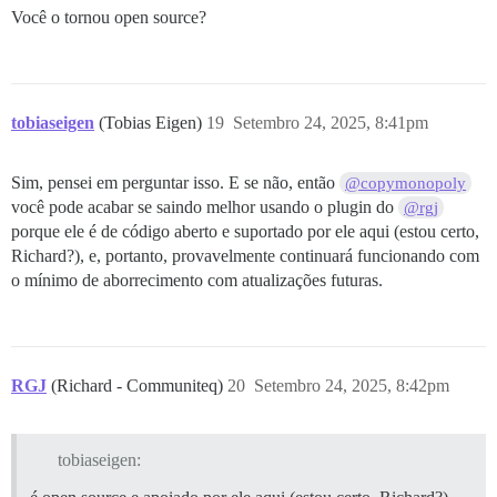
Você o tornou open source?
tobiaseigen
(Tobias Eigen)
19
Setembro 24, 2025, 8:41pm
Sim, pensei em perguntar isso. E se não, então
@copymonopoly
você pode acabar se saindo melhor usando o plugin do
@rgj
porque ele é de código aberto e suportado por ele aqui (estou certo,
Richard?), e, portanto, provavelmente continuará funcionando com
o mínimo de aborrecimento com atualizações futuras.
RGJ
(Richard - Communiteq)
20
Setembro 24, 2025, 8:42pm
tobiaseigen: