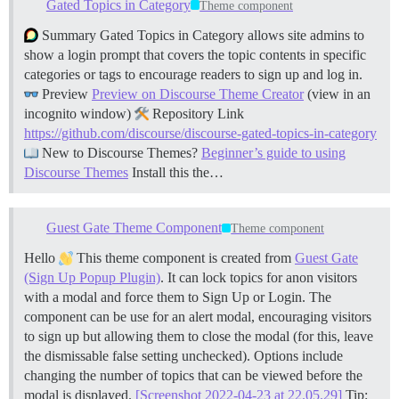
Gated Topics in Category
Theme component
Summary Gated Topics in Category allows site admins to
show a login prompt that covers the topic contents in specific
categories or tags to encourage readers to sign up and log in.
Preview
Preview on Discourse Theme Creator
(view in an
incognito window)
Repository Link
https://github.com/discourse/discourse-gated-topics-in-category
New to Discourse Themes?
Beginner’s guide to using
Discourse Themes
Install this the…
Guest Gate Theme Component
Theme component
Hello
This theme component is created from
Guest Gate
(Sign Up Popup Plugin)
. It can lock topics for anon visitors
with a modal and force them to Sign Up or Login. The
component can be use for an alert modal, encouraging visitors
to sign up but allowing them to close the modal (for this, leave
the dismissable false setting unchecked). Options include
changing the number of topics that can be viewed before the
modal is displayed.
[Screenshot 2022-04-23 at 22.05.29]
Tip: