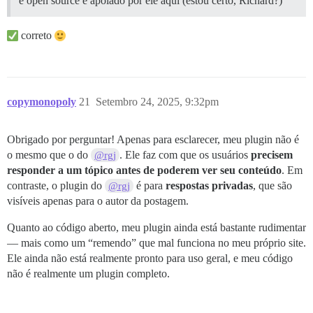
é open source e apoiado por ele aqui (estou certo, Richard?)
correto
copymonopoly
21
Setembro 24, 2025, 9:32pm
Obrigado por perguntar! Apenas para esclarecer, meu plugin não é
o mesmo que o do
. Ele faz com que os usuários
precisem
@rgj
responder a um tópico antes de poderem ver seu conteúdo
. Em
contraste, o plugin do
é para
respostas privadas
, que são
@rgj
visíveis apenas para o autor da postagem.
Quanto ao código aberto, meu plugin ainda está bastante rudimentar
— mais como um “remendo” que mal funciona no meu próprio site.
Ele ainda não está realmente pronto para uso geral, e meu código
não é realmente um plugin completo.