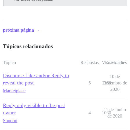
próxima página →
Tópicos relacionados
Tópico
Respostas
Visualizações
Atividade
Discourse Like and/or Reply to
10 de
reveal the post
5
1266
Dezembro de
2020
Marketplace
Reply only visible to the post
11 de Junho
owner
4
1030
de 2020
Support