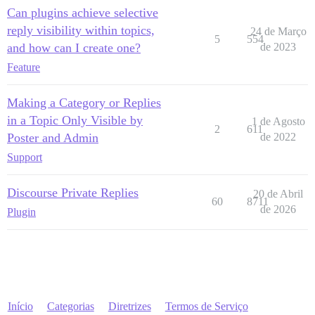
Can plugins achieve selective
reply visibility within topics,
24 de Março
5
554
and how can I create one?
de 2023
Feature
Making a Category or Replies
in a Topic Only Visible by
1 de Agosto
2
611
Poster and Admin
de 2022
Support
Discourse Private Replies
20 de Abril
60
8711
de 2026
Plugin
Início
Categorias
Diretrizes
Termos de Serviço