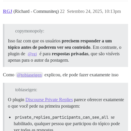
RGJ
(Richard - Communiteq)
22
Setembro 24, 2025, 10:13pm
copymonopoly:
Isso faz com que os usuários
precisem responder a um
tópico antes de poderem ver seu conteúdo
. Em contraste, o
plugin de
é para
respostas privadas
, que são visíveis
@rgj
apenas para o autor da postagem.
Como
explicou, ele pode fazer exatamente isso
@tobiaseigen
tobiaseigen:
O plugin
Discourse Private Replies
parece oferecer exatamente
o que você pede na primeira postagem:
private_replies_participants_can_see_all
se
habilitado, qualquer pessoa que participou do tópico pode
ver todas as respostas