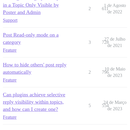
in a Topic Only Visible by
1 de Agosto
2
611
Poster and Admin
de 2022
Support
Post Read-only mode on a
27 de Julho
category
3
728
de 2021
Feature
How to hide others' post reply
10 de Maio
automatically
2
796
de 2023
Feature
Can plugins achieve selective
reply visibility within topics,
24 de Março
5
554
and how can I create one?
de 2023
Feature