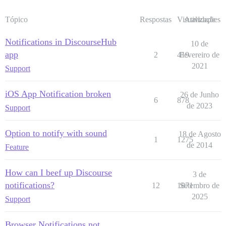
Tópico
Respostas
Visualizações
Atividade
Notifications in DiscourseHub
10 de
app
2
419
Fevereiro de
2021
Support
iOS App Notification broken
26 de Junho
6
878
de 2023
Support
Option to notify with sound
18 de Agosto
1
1275
de 2014
Feature
How can I beef up Discourse
3 de
notifications?
12
1871
Setembro de
2025
Support
Browser Notifications not