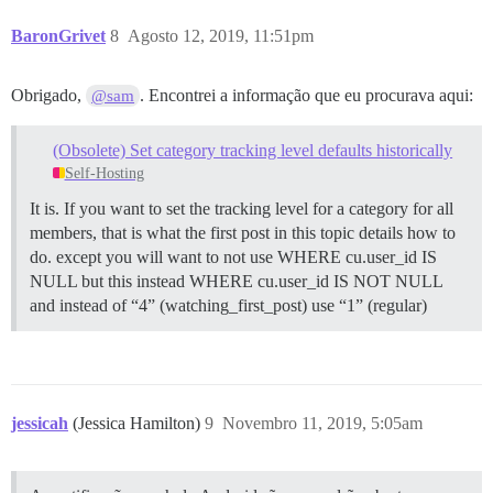
BaronGrivet
8
Agosto 12, 2019, 11:51pm
Obrigado,
. Encontrei a informação que eu procurava aqui:
@sam
(Obsolete) Set category tracking level defaults historically
Self-Hosting
It is. If you want to set the tracking level for a category for all
members, that is what the first post in this topic details how to
do. except you will want to not use WHERE cu.user_id IS
NULL but this instead WHERE cu.user_id IS NOT NULL
and instead of “4” (watching_first_post) use “1” (regular)
jessicah
(Jessica Hamilton)
9
Novembro 11, 2019, 5:05am