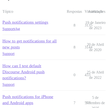
Tópico
Respostas
Visualizações
Atividade
Push notifications settings
19 de Janeiro
8
3135
de 2023
Support
chat
How to get notifications for all
20 de Abril
new posts
8
3144
de 2020
Support
How can I test default
Discourse Android push
25 de Abril
0
433
notifications?
de 2022
Support
Push notifications for iPhone
5 de
and Android apps
7
577
Setembro de