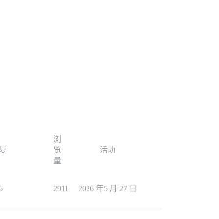
浏
复
览
活动
量
6
2911
2026 年5 月 27 日