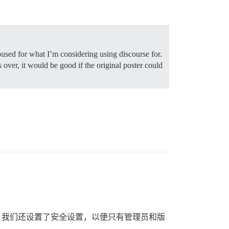
abused for what I’m considering using discourse for.
 over, it would be good if the original poster could
。我们还设置了安全设置，以便只有管理员和版