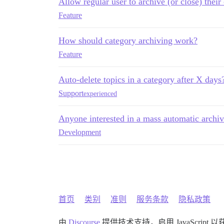
Allow regular user to archive (or close) their
Feature
How should category archiving work?
Feature
Auto-delete topics in a category after X days
Support
experienced
Anyone interested in a mass automatic archiv
Development
首页
类别
准则
服务条款
隐私政策
由
Discourse
提供技术支持，启用 JavaScript