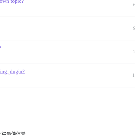
 own topic?
?
ing plugin?
1
 以获得最佳体验