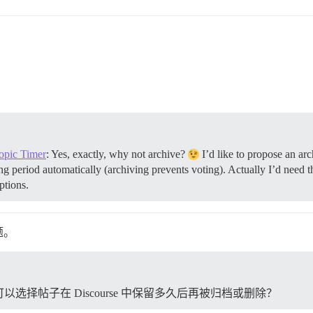
Topic Timer
: Yes, exactly, why not archive?
I’d like to propose an ar
g period automatically (archiving prevents voting). Actually I’d need th
ptions.
题。
择帖子在 Discourse 中保留多久后再被归档或删除？