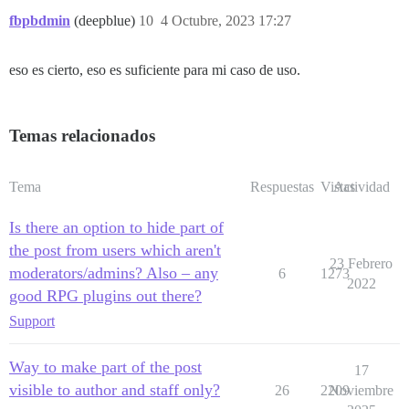
fbpbdmin
(deepblue)
10
4 Octubre, 2023 17:27
eso es cierto, eso es suficiente para mi caso de uso.
Temas relacionados
Tema
Respuestas
Vistas
Actividad
Is there an option to hide part of
the post from users which aren't
23 Febrero
moderators/admins? Also – any
6
1273
2022
good RPG plugins out there?
Support
Way to make part of the post
17
visible to author and staff only?
26
2209
Noviembre