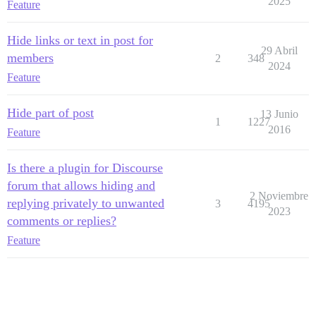
2025
Feature
Hide links or text in post for
29 Abril
members
2
348
2024
Feature
Hide part of post
13 Junio
1
1227
2016
Feature
Is there a plugin for Discourse
forum that allows hiding and
2 Noviembre
replying privately to unwanted
3
4195
2023
comments or replies?
Feature