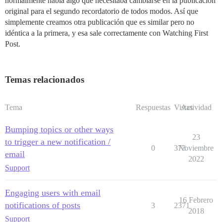
normalmente había algo que necesitaba cambiarse en la publicación
original para el segundo recordatorio de todos modos. Así que
simplemente creamos otra publicación que es similar pero no
idéntica a la primera, y esa sale correctamente con Watching First
Post.
Temas relacionados
Tema
Respuestas
Vistas
Actividad
Bumping topics or other ways
23
to trigger a new notification /
0
373
Noviembre
email
2022
Support
Engaging users with email
16 Febrero
notifications of posts
3
2371
2018
Support