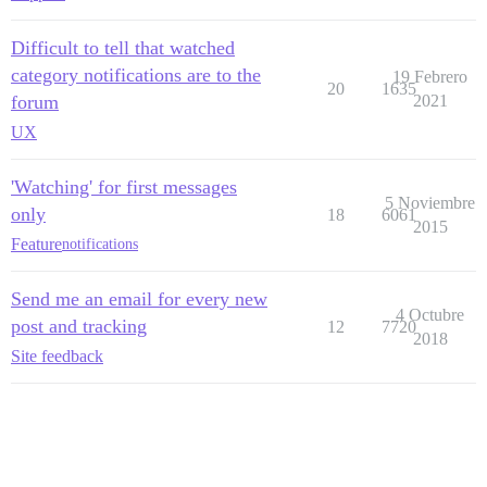
Difficult to tell that watched
category notifications are to the
19 Febrero
20
1635
forum
2021
UX
'Watching' for first messages
5 Noviembre
only
18
6061
2015
Feature
notifications
Send me an email for every new
4 Octubre
post and tracking
12
7720
2018
Site feedback