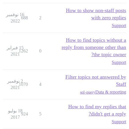
How to show non-staff posts
16 نوفمبر
with zero replies
688
2
2022
Support
How to find topics without a
reply from someone other than
15 فبراير
1262
0
2021
the topic owner?
Support
Filter topics not answered by
2 نوفمبر
Staff
1070
4
2021
Data & reporting
sql-query
How to find my replies that
18 يوليو
didn't get a reply?
924
5
2017
Support