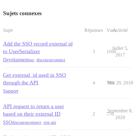
Sujets connexes
Sujet
Réponses
Vues
Activité
Add the SSO record external id
Juillet 5,
to UserSerializer
3
1160
2017
Development
sso
,
discourseconnect
Get external_id used in SSO
through the API
4
760
Mai 29, 2018
Support
API request to return a user
Septembre 8,
based on their external ID
2
770
2020
SSO
discourseconnect
,
rest-api