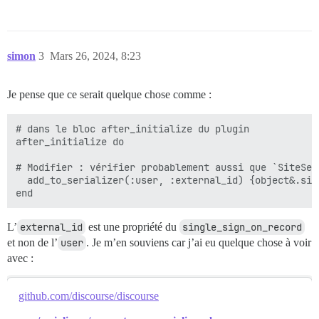
simon
3
Mars 26, 2024, 8:23
Je pense que ce serait quelque chose comme :
# dans le bloc after_initialize du plugin

after_initialize do

# Modifier : vérifier probablement aussi que `SiteSet
  add_to_serializer(:user, :external_id) {object&.sin
L’
external_id
est une propriété du
single_sign_on_record
et non de l’
user
. Je m’en souviens car j’ai eu quelque chose à voir
avec :
github.com/discourse/discourse