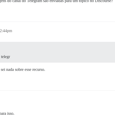
gens do canal do Telegram são enviadas para um tópico no Discourse?
12:44pm
 telegr
 sei nada sobre esse recurso.
ara isso.