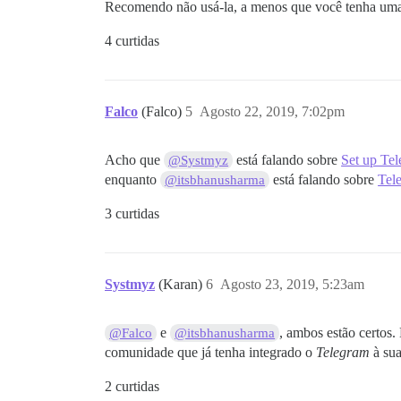
Recomendo não usá-la, a menos que você tenha uma
4 curtidas
Falco
(Falco)
5
Agosto 22, 2019, 7:02pm
Acho que
está falando sobre
Set up Tel
@Systmyz
enquanto
está falando sobre
Tele
@itsbhanusharma
3 curtidas
Systmyz
(Karan)
6
Agosto 23, 2019, 5:23am
e
, ambos estão certos
@Falco
@itsbhanusharma
comunidade que já tenha integrado o
Telegram
à sua
2 curtidas