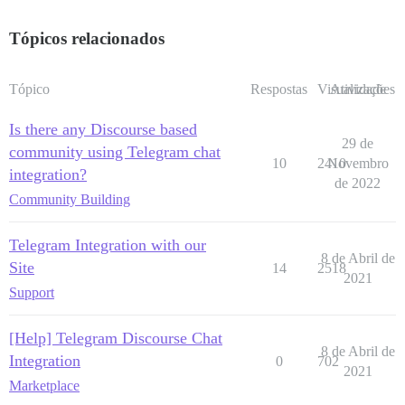
Tópicos relacionados
Tópico
Respostas
Visualizações
Atividade
Is there any Discourse based
29 de
community using Telegram chat
10
2410
Novembro
integration?
de 2022
Community Building
Telegram Integration with our
8 de Abril de
Site
14
2518
2021
Support
[Help] Telegram Discourse Chat
8 de Abril de
Integration
0
702
2021
Marketplace