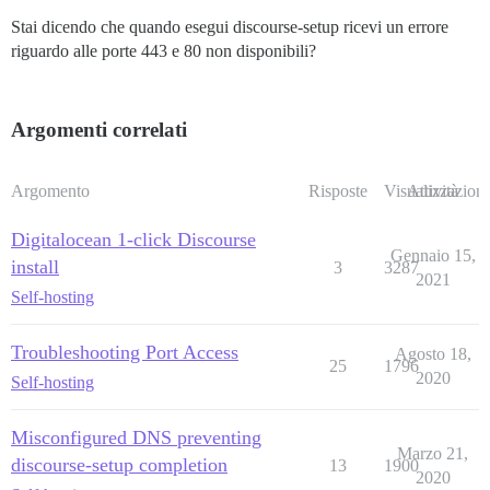
Stai dicendo che quando esegui discourse-setup ricevi un errore
riguardo alle porte 443 e 80 non disponibili?
Argomenti correlati
Argomento
Risposte
Visualizzazioni
Attività
Digitalocean 1-click Discourse
Gennaio 15,
install
3
3287
2021
Self-hosting
Troubleshooting Port Access
Agosto 18,
25
1796
2020
Self-hosting
Misconfigured DNS preventing
Marzo 21,
discourse-setup completion
13
1900
2020