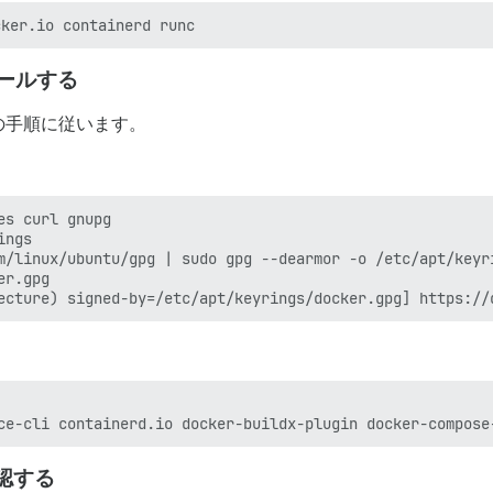
トールする
の手順に従います。
s curl gnupg

ngs

m/linux/ubuntu/gpg | sudo gpg --dearmor -o /etc/apt/keyri
r.gpg

認する