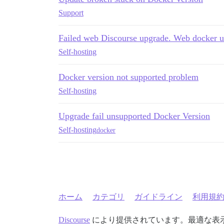
Support
Failed web Discourse upgrade. Web docker 
Self-hosting
Docker version not supported problem
Self-hosting
Upgrade fail unsupported Docker Version
Self-hosting
docker
ホーム
カテゴリ
ガイドライン
利用規
Discourse
により提供されています。最適な表示のた