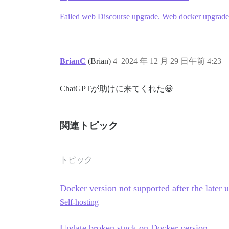
Failed web Discourse upgrade. Web docker upgrad
BrianC
(Brian)
4
2024 年 12 月 29 日午前 4:23
ChatGPTが助けに来てくれた😀
関連トピック
トピック
Docker version not supported after the later 
Self-hosting
Update broken stuck on Docker version