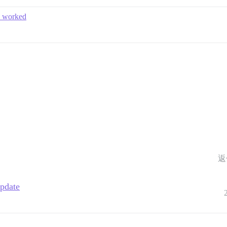
e worked
返
update