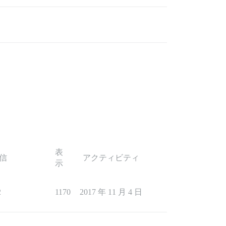
表
信
アクティビティ
示
2
1170
2017 年 11 月 4 日