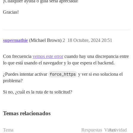
¡Cualquier ayuda o guía sería apreciada!
Gracias!
supermathie
(Michael Brown)
2
18 Octubre, 2024 20:51
Con frecuencia
vemos este error
cuando hay una discrepancia entre
lo que está usando el navegador y lo que espera el backend.
¿Puedes intentar activar
force_https
y ver si eso soluciona el
problema?
Si no, ¿cuál es la ruta de tu solicitud?
Temas relacionados
Tema
Respuestas
Vistas
Actividad