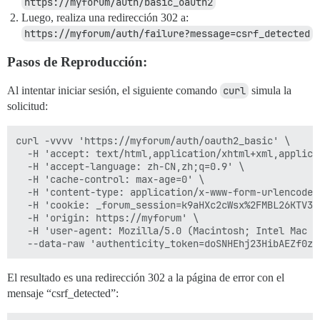
https://myforum/auth/basic_oauth2
Luego, realiza una redirección 302 a:
https://myforum/auth/failure?message=csrf_detected
Pasos de Reproducción:
Al intentar iniciar sesión, el siguiente comando
curl
simula la
solicitud:
curl -vvvv 'https://myforum/auth/oauth2_basic' \

  -H 'accept: text/html,application/xhtml+xml,applica
  -H 'accept-language: zh-CN,zh;q=0.9' \

  -H 'cache-control: max-age=0' \

  -H 'content-type: application/x-www-form-urlencoded'
  -H 'cookie: _forum_session=k9aHXc2cWsx%2FMBL26KTV33
  -H 'origin: https://myforum' \

  -H 'user-agent: Mozilla/5.0 (Macintosh; Intel Mac O
El resultado es una redirección 302 a la página de error con el
mensaje “csrf_detected”: