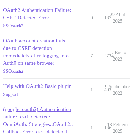
OAuth2 Authentication Failure:
29 Abril
CSRF Detected Error
0
187
2025
SSO
oauth2
OAuth account creation fails
due to CSRF detection
17 Enero
immediately after logging into
7
2734
2023
Auth0 on same browser
SSO
oauth2
Help with OAuth2 Basic plugin
9 Septiembre
1
403
2022
Support
(google_oauth2) Authentication
failure! csrf_detected:
OmniAuth::Strategies::OAuth2::
18 Febrero
1
186
CallbackError, csrf_detected |
2025