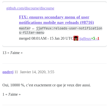
github.com/discourse/discourse
FIX: ensures secondary menu of user
notifications mobile nav reloads (#8716)
master
jjaffeux:reloads-user-notification
←
s-filter-menu
merged
08:01AM - 15 Jan 20 UTC
+5
-1
jjaffeux
13 « J'aime »
ondrej
11
Janvier 14, 2020, 3:55
Oui, 10000 %, c’est exactement ce que je veux dire aussi.
1 « J'aime »