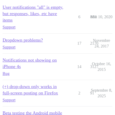
User notifications "all" is empty,
but responses, likes, etc have
6
880
Mai 10, 2020
items
Support
Dropdown problems?
Novembre
17
2170
24, 2017
Support
Notifications not showing on
Octobre 16,
iPhone 4s
14
3127
2015
Bug
(+) drop-down only works in
Septembre 8,
full-screen posting on Firefox
2
91
2025
Support
Beta testing the Android mobile