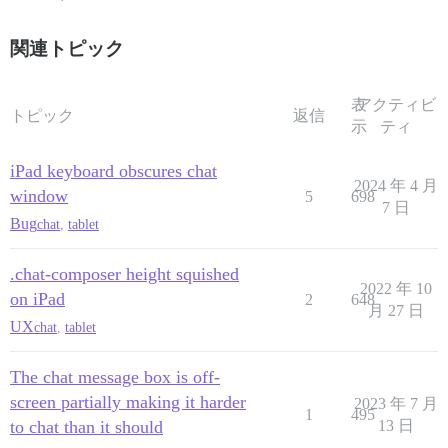
関連トピック
表
アクティビ
トピック
返信
示
ティ
iPad keyboard obscures chat
2024 年 4 月
window
5
698
7 日
Bug
chat
,
tablet
.chat-composer height squished
2022 年 10
on iPad
2
648
月 27 日
UX
chat
,
tablet
The chat message box is off-
screen partially making it harder
2023 年 7 月
1
495
to chat than it should
13 日