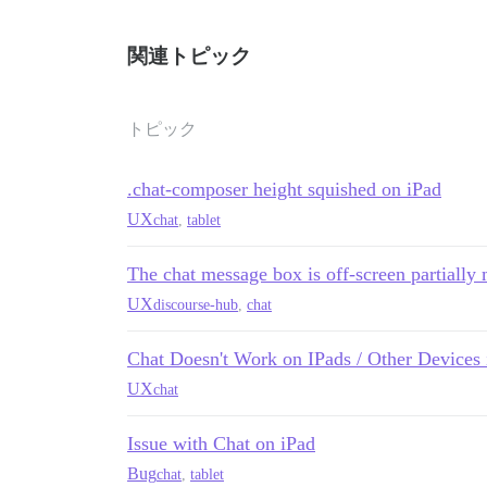
関連トピック
トピック
.chat-composer height squished on iPad
UX
chat
,
tablet
The chat message box is off-screen partially m
UX
discourse-hub
,
chat
Chat Doesn't Work on IPads / Other Devices
UX
chat
Issue with Chat on iPad
Bug
chat
,
tablet