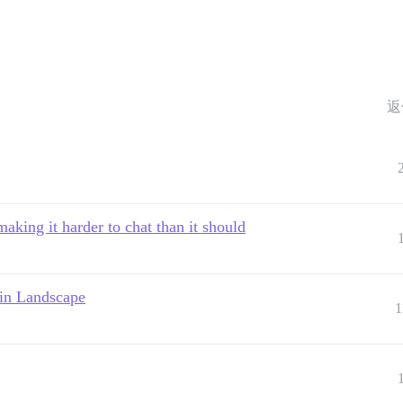
返
aking it harder to chat than it should
 in Landscape
1