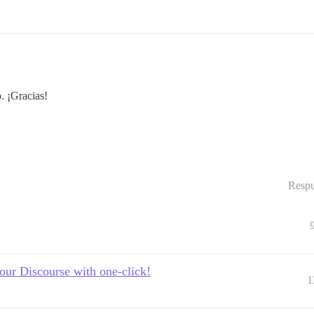
. ¡Gracias!
Respu
ur Discourse with one-click!
1